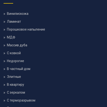
Винилискожа
Ламинат
Порошковое напыление
МДФ
Массив дуба
С ковкой
Недорогие
В частный дом
Элитные
В квартиру
С зеркалом
С терморазрывом