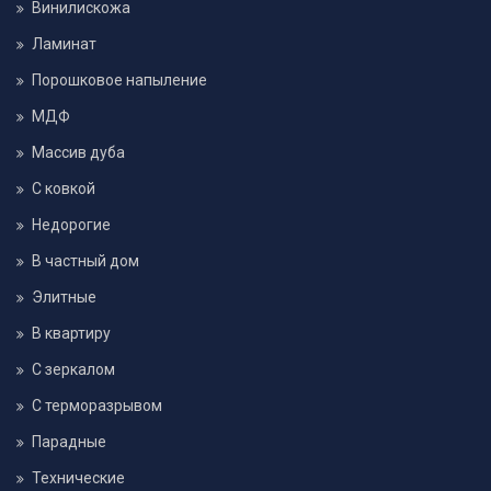
Винилискожа
Ламинат
Порошковое напыление
МДФ
Массив дуба
С ковкой
Недорогие
В частный дом
Элитные
В квартиру
С зеркалом
С терморазрывом
Парадные
Технические