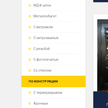
МДФ шпон
Металлобагет
С витражом
С нитроэмалью
С резьбой
С фотопечатью
Со стеклом
ПО КОНСТРУКЦИИ
С терморазрывом
Арочные