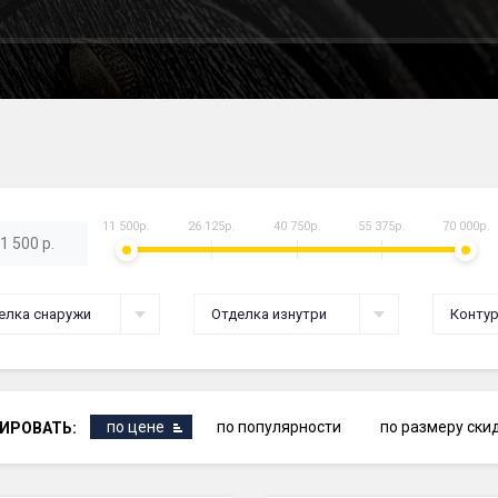
11 500р.
26 125р.
40 750р.
55 375р.
70 000р.
елка снаружи
Отделка изнутри
Контур
по цене
по популярности
по размеру ски
ИРОВАТЬ: