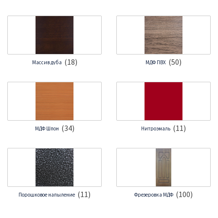
(18)
(50)
Массив дуба
МДФ ПВХ
(34)
(11)
МДФ Шпон
Нитроэмаль
(11)
(100)
Порошковое напыление
Фрезеровка МДФ