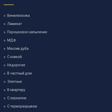
Винилискожа
Ламинат
Порошковое напыление
МДФ
Массив дуба
С ковкой
Недорогие
В частный дом
Элитные
В квартиру
С зеркалом
С терморазрывом