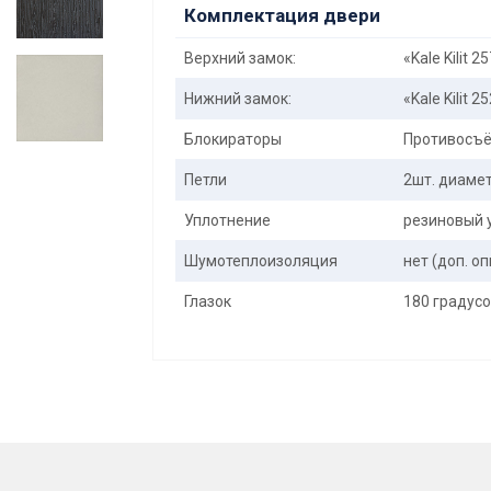
Комплектация двери
Верхний замок:
«Kale Kilit 2
Нижний замок:
«Kale Kilit 2
Блокираторы
Противосъё
Петли
2шт. диаме
Уплотнение
резиновый 
Шумотеплоизоляция
нет (доп. о
Глазок
180 градус