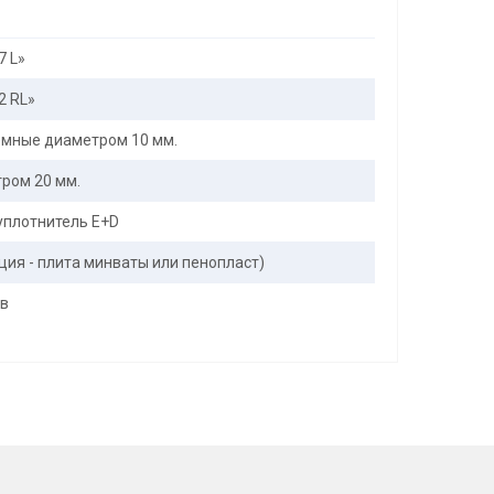
57 L»
52 RL»
мные диаметром 10 мм.
тром 20 мм.
уплотнитель E+D
пция - плита минваты или пенопласт)
ов