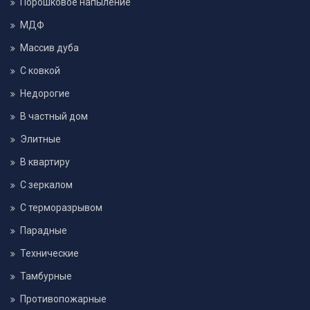
Порошковое напыление
МДФ
Массив дуба
С ковкой
Недорогие
В частный дом
Элитные
В квартиру
С зеркалом
С терморазрывом
Парадные
Технические
Тамбурные
Противопожарные