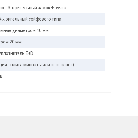
» - 3-х ригельный замок + ручка
3-х ригельный сейфового типа
мные диаметром 10 мм.
тром 20 мм.
уплотнитель E+D
пция - плита минваты или пенопласт)
ов