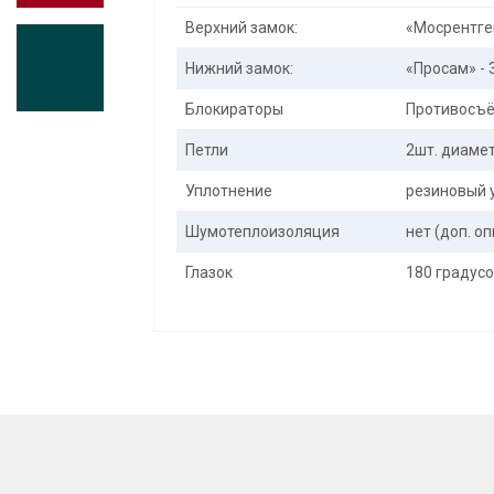
Верхний замок:
«Мосрентген
Нижний замок:
«Просам» - 
Блокираторы
Противосъё
Петли
2шт. диаме
Уплотнение
резиновый 
Шумотеплоизоляция
нет (доп. о
Глазок
180 градус