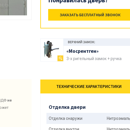
Понравилась дверь?
ЗАКАЗАТЬ БЕСПЛАТНЫЙ ЗВОНОК
ВЕРХНИЙ ЗАМОК:
«Мосрентген»
3-х ригельный замок + ручка
ТЕХНИЧЕСКИЕ ХАРАКТЕРИСТИКИ
 МДФ
не
Отделка двери
может
Отделка снаружи
Нитроэмал
Отделка внутри
Нитроэмал